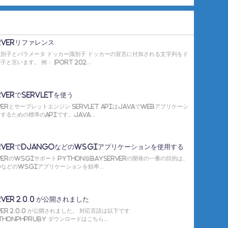
rverリファレンス
別子とパラメータ ドッカー識別子 ドッカーの宣言に付加される文字列をド
と言います。 例： [port 202...
rverでServletを使う
rverとサーブレットエンジン Servlet APIはJavaでWebアプリケーシ
するための標準のAPIです。Java...
erverでDjangoなどのWSGIアプリケーションを使用する
rverのWSGIサポート Python版BayServerの開発の一番の目的は、
oなどのWSGIアプリケーションを効率...
rver 2.0.0 が公開されました
ver 2.0.0 が公開されました。 対応言語は以下です
thonPHPRuby ダウンロードはこちら...