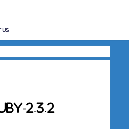
 Us
by-2.3.2