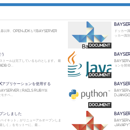
BaySe
K1.8以降、OpenJDKも可BayServer
ドッカー識
ッカー識別子
Document
使う
BaySe
インストールは完了しているものとします。 最
BaySe
B o...
ョンを開発
Document
ackアプリケーションを使用する
BayS
ayServerとRails Ruby版
BaySe
チベ...
Djang
Document
プンしました
BaySe
浜ベイキット」がリニューアルオープンしま
BaySer
しく」をモットーに、最...
JavaPy