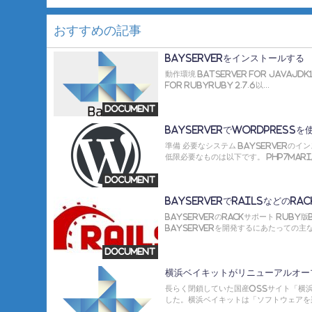
おすすめの記事
BayServerをインストールする
動作環境 BatServer for JavaJD
for RubyRuby 2.7.6以...
Document
BayServerでWordPressを
準備 必要なシステム BayServerの
低限必要なものは以下です。 PHP7MariaD
Document
BayServerでRailsなどのR
BayServerのRackサポート Ruby版B
BayServerを開発するにあたっての主なモ
Document
横浜ベイキットがリニューアルオー
長らく閉鎖していた国産OSSサイト「横
した。横浜ベイキットは「ソフトウェアを楽