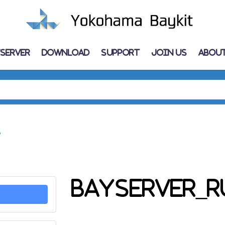
Server
Download
Support
Join Us
About
2
BayServer_Ru