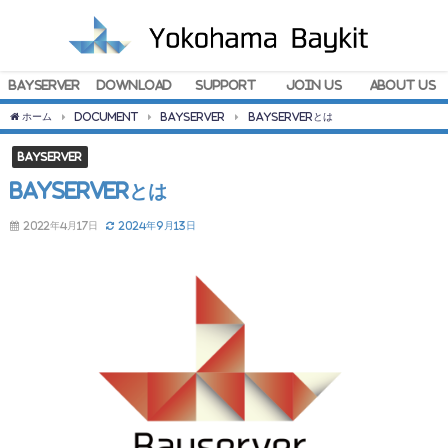
BayServer
Download
Support
Join Us
About Us
ホーム
Document
BayServer
BayServerとは
BayServer
BayServerとは
2022年4月17日
2024年9月13日