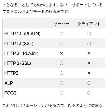
トとなる）としても動作します。以下、サポートしている
プロトコルおよびモードの対応表です。
サーバー
クライアント
HTTP 1.1（Plain)
〇
〇
HTTP 1.1 (SSL)
〇
〇
HTTP 2（Plain）
×
×
HTTP 2 (SSL)
〇
×
HTTP3
〇
×
AJP
〇
〇
FCGI
〇
〇
これだけバリエーションがあるので、以下のように柔軟な