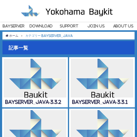
BayServer
Download
Support
Join Us
About Us
ホーム
カテゴリー BayServer_Java
記事一覧
BayServer_Java-3.3.2
BayServer_Java-3.3.1