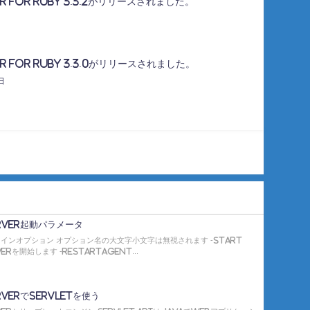
er for Ruby 3.3.2がリリースされました。
er for Ruby 3.3.0がリリースされました。
日
erver起動パラメータ
インオプション オプション名の大文字小文字は無視されます -start
verを開始します -restartAgent...
rverでServletを使う