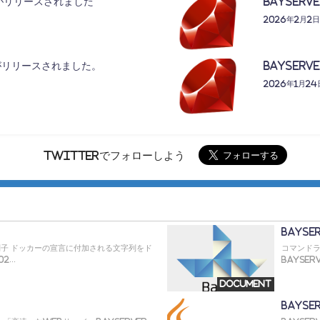
2.1がリリースされました
BayServ
2026年2月2日
3.1がリリースされました。
BayServ
2026年1月24
Twitterでフォローしよう
BayS
別子 ドッカーの宣言に付加される文字列をド
コマンドラ
...
BaySer
Document
BaySe