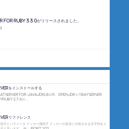
er for Ruby 3.3.0がリリースされました。
日
erverをインストールする
atServer for JavaJDK1.8以降、OpenJDKも可BayServer
yRuby 2.7.6以...
rverリファレンス
別子とパラメータ ドッカー識別子 ドッカーの宣言に付加される文字列をド
と言います。 例： [port 202...