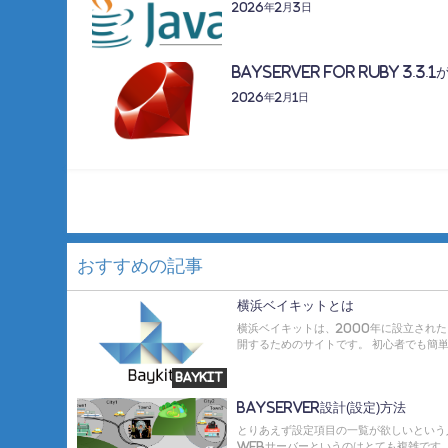
2026年2月3日
BayServer for Ruby 3.
2026年2月1日
おすすめの記事
横浜ベイキットとは
横浜ベイキットは、2000年に設立され
開するためのサイトです。 初心者でも簡単
Baykit
BayServer設計(設定)方法
とりあえず設定項目の一覧が欲しいという
Webサーバーというのはとても複雑です。