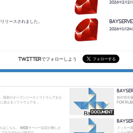
2026年2月2日
3.1がリリースされました。
BayServ
2026年1月24
Twitterでフォローしよう
BayS
た、国産のオープンソースソフトウェアを公
動作環境 B
に扱えるソフトウェアを...
for Rub
Document
BaySe
人はこちら。 Webサーバー設定の難しさ
ドッカー識
ブラウザからは特定の...
ッカー識別子